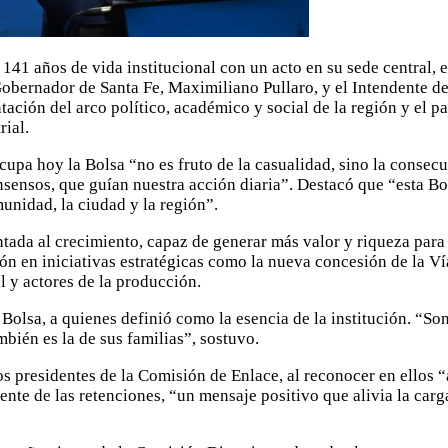
41 años de vida institucional con un acto en su sede central, 
l Gobernador de Santa Fe, Maximiliano Pullaro, y el Intendente 
ntación del arco político, académico y social de la región y el 
ial.
cupa hoy la Bolsa “no es fruto de la casualidad, sino la consec
nsensos, que guían nuestra acción diaria”. Destacó que “esta Bo
unidad, la ciudad y la región”.
ada al crecimiento, capaz de generar más valor y riqueza para e
ción en iniciativas estratégicas como la nueva concesión de la V
l y actores de la producción.
Bolsa, a quienes definió como la esencia de la institución. “So
bién es la de sus familias”, sostuvo.
os presidentes de la Comisión de Enlace, al reconocer en ellos “
ente de las retenciones, “un mensaje positivo que alivia la car