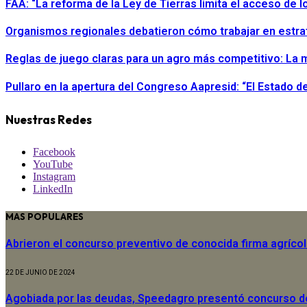
FAA: “La reforma de la Ley de Tierras limita el acceso de
Organismos regionales debatieron cómo trabajar en estra
Reglas de juego claras para un agro más competitivo: La m
Pullaro en la apertura del Congreso Aapresid: “El Estado 
Nuestras Redes
Facebook
YouTube
Instagram
LinkedIn
MAS POPULARES
Abrieron el concurso preventivo de conocida firma agríco
22 DE JUNIO DE 2024
Agobiada por las deudas, Speedagro presentó concurso 