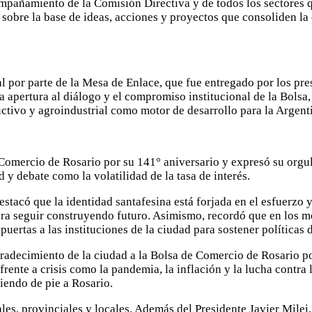
ompañamiento de la Comisión Directiva y de todos los sectores 
 sobre la base de ideas, acciones y proyectos que consoliden l
al por parte de la Mesa de Enlace, que fue entregado por los pr
a apertura al diálogo y el compromiso institucional de la Bolsa,
uctivo y agroindustrial como motor de desarrollo para la Argent
e Comercio de Rosario por su 141° aniversario y expresó su orgul
 y debate como la volatilidad de la tasa de interés.
estacó que la identidad santafesina está forjada en el esfuerzo 
ara seguir construyendo futuro. Asimismo, recordó que en los m
uertas a las instituciones de la ciudad para sostener políticas d
 agradecimiento de la ciudad a la Bolsa de Comercio de Rosario 
frente a crisis como la pandemia, la inflación y la lucha contra
iendo de pie a Rosario.
ales, provinciales y locales. Además del Presidente Javier Mile