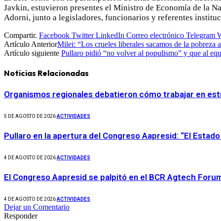
Javkin, estuvieron presentes el Ministro de Economía de la Na
Adorni, junto a legisladores, funcionarios y referentes instituc
Compartir.
Facebook
Twitter
LinkedIn
Correo electrónico
Telegram
Artículo Anterior
Milei: “Los crueles liberales sacamos de la pobreza 
Artículo siguiente
Pullaro pidió “no volver al populismo” y que al equil
Noticias Relacionadas
Organismos regionales debatieron cómo trabajar en est
5 DE AGOSTO DE 2026
ACTIVIDADES
Pullaro en la apertura del Congreso Aapresid: “El Esta
4 DE AGOSTO DE 2026
ACTIVIDADES
El Congreso Aapresid se palpitó en el BCR Agtech Foru
4 DE AGOSTO DE 2026
ACTIVIDADES
Dejar un Comentario
Responder