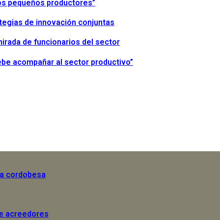
 los pequeños productores”
tegias de innovación conjuntas
irada de funcionarios del sector
debe acompañar al sector productivo”
la cordobesa
de acreedores