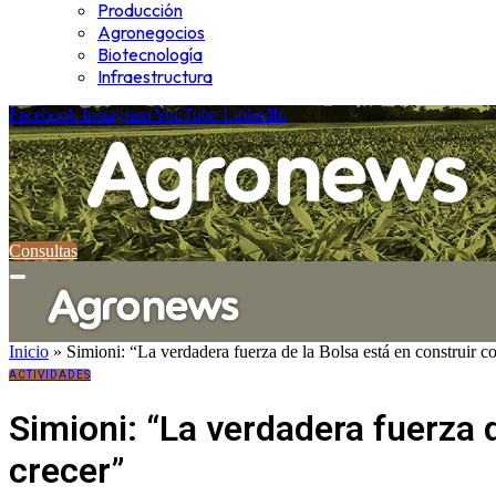
Producción
Agronegocios
Biotecnología
Infraestructura
Facebook
Instagram
YouTube
LinkedIn
Consultas
Inicio
»
Simioni: “La verdadera fuerza de la Bolsa está en construir c
ACTIVIDADES
Simioni: “La verdadera fuerza 
crecer”