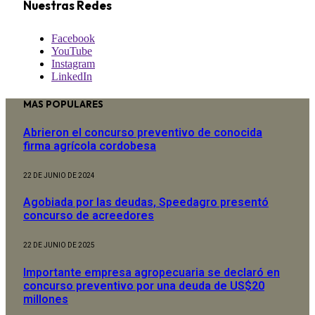
Nuestras Redes
Facebook
YouTube
Instagram
LinkedIn
MAS POPULARES
Abrieron el concurso preventivo de conocida
firma agrícola cordobesa
22 DE JUNIO DE 2024
Agobiada por las deudas, Speedagro presentó
concurso de acreedores
22 DE JUNIO DE 2025
Importante empresa agropecuaria se declaró en
concurso preventivo por una deuda de US$20
millones