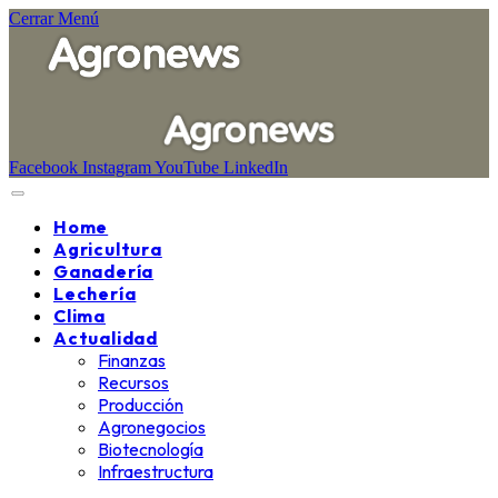
Cerrar Menú
Facebook
Instagram
YouTube
LinkedIn
Home
Agricultura
Ganadería
Lechería
Clima
Actualidad
Finanzas
Recursos
Producción
Agronegocios
Biotecnología
Infraestructura