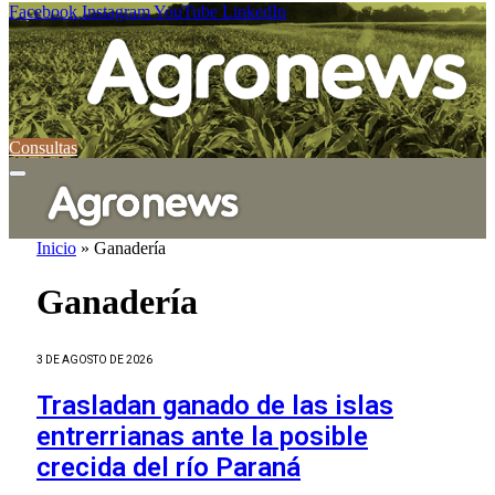
Facebook
Instagram
YouTube
LinkedIn
Consultas
Inicio
»
Ganadería
Ganadería
3 DE AGOSTO DE 2026
Trasladan ganado de las islas
entrerrianas ante la posible
crecida del río Paraná