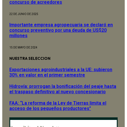
concurso de acreedores
22 DE JUNIO DE 2025
Importante empresa agropecuaria se declaró en
concurso preventivo por una deuda de US$20
millones
15 DE MAYO DE 2024
NUESTRA SELECCION
Exportaciones agroindustriales a la UE: subieron
30% en valor en el primer semestre
Hidrovía: prorrogan la bonificación del peaje hasta
el traspaso definitivo al nuevo concesionario
FAA: “La reforma de la Ley de Tierras limita el
acceso de los pequeños productores”