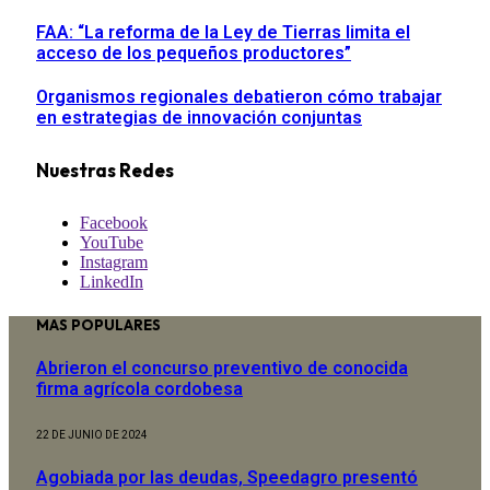
FAA: “La reforma de la Ley de Tierras limita el
acceso de los pequeños productores”
Organismos regionales debatieron cómo trabajar
en estrategias de innovación conjuntas
Nuestras Redes
Facebook
YouTube
Instagram
LinkedIn
MAS POPULARES
Abrieron el concurso preventivo de conocida
firma agrícola cordobesa
22 DE JUNIO DE 2024
Agobiada por las deudas, Speedagro presentó