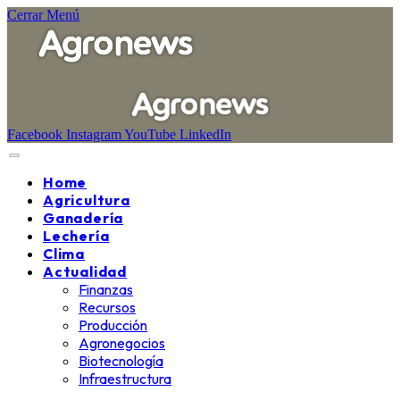
Cerrar Menú
Facebook
Instagram
YouTube
LinkedIn
Home
Agricultura
Ganadería
Lechería
Clima
Actualidad
Finanzas
Recursos
Producción
Agronegocios
Biotecnología
Infraestructura