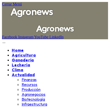
Cerrar Menú
Facebook
Instagram
YouTube
LinkedIn
Home
Agricultura
Ganadería
Lechería
Clima
Actualidad
Finanzas
Recursos
Producción
Agronegocios
Biotecnología
Infraestructura