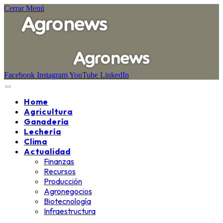
Cerrar Menú
Facebook
Instagram
YouTube
LinkedIn
Home
Agricultura
Ganadería
Lechería
Clima
Actualidad
Finanzas
Recursos
Producción
Agronegocios
Biotecnología
Infraestructura