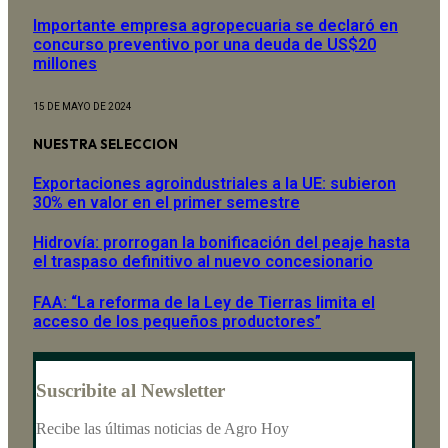
Importante empresa agropecuaria se declaró en
concurso preventivo por una deuda de US$20
millones
15 DE MAYO DE 2024
NUESTRA SELECCION
Exportaciones agroindustriales a la UE: subieron
30% en valor en el primer semestre
Hidrovía: prorrogan la bonificación del peaje hasta
el traspaso definitivo al nuevo concesionario
FAA: “La reforma de la Ley de Tierras limita el
acceso de los pequeños productores”
Suscribite al Newsletter
Recibe las últimas noticias de Agro Hoy