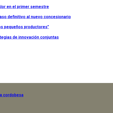
alor en el primer semestre
paso definitivo al nuevo concesionario
 los pequeños productores”
tegias de innovación conjuntas
la cordobesa