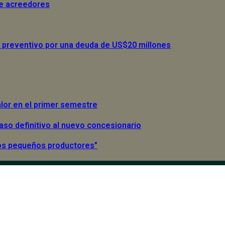
de acreedores
 preventivo por una deuda de US$20 millones
alor en el primer semestre
paso definitivo al nuevo concesionario
 los pequeños productores”