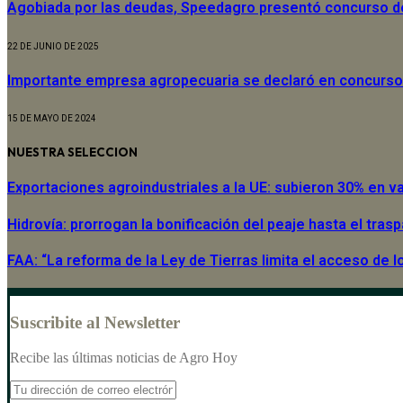
Agobiada por las deudas, Speedagro presentó concurso 
22 DE JUNIO DE 2025
Importante empresa agropecuaria se declaró en concurso
15 DE MAYO DE 2024
NUESTRA SELECCION
Exportaciones agroindustriales a la UE: subieron 30% en v
Hidrovía: prorrogan la bonificación del peaje hasta el tras
FAA: “La reforma de la Ley de Tierras limita el acceso de
Suscribite al Newsletter
Recibe las últimas noticias de Agro Hoy