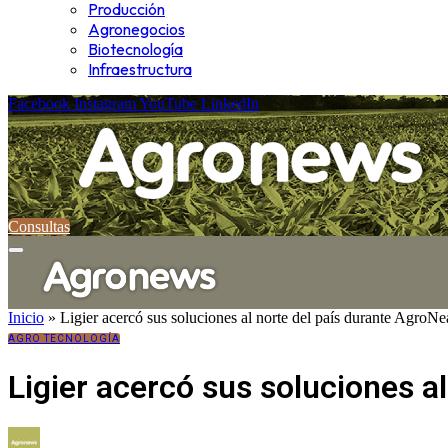
Producción
Agronegocios
Biotecnología
Infraestructura
Facebook
Instagram
YouTube
LinkedIn
Consultas
Inicio
»
Ligier acercó sus soluciones al norte del país durante AgroN
AGRO TECNOLOGÍA
Ligier acercó sus soluciones a