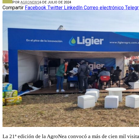
POR
AGRONEWS
6 DE JULIO DE 2024
Compartir
Facebook
Twitter
LinkedIn
Correo electrónico
Teleg
La 21ª edición de la AgroNea convocó a más de cien mil visita