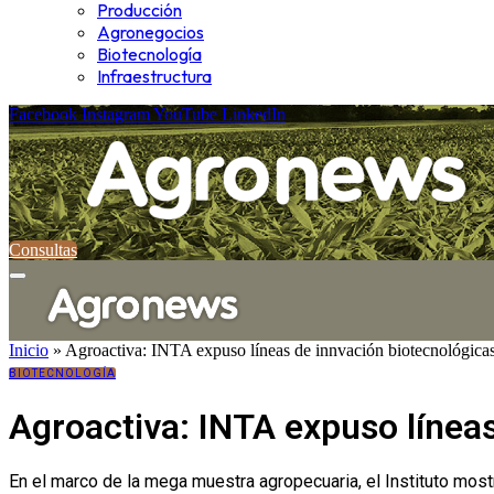
Producción
Agronegocios
Biotecnología
Infraestructura
Facebook
Instagram
YouTube
LinkedIn
Consultas
Inicio
»
Agroactiva: INTA expuso líneas de innvación biotecnológicas
BIOTECNOLOGÍA
Agroactiva: INTA expuso línea
En el marco de la mega muestra agropecuaria, el Instituto mos