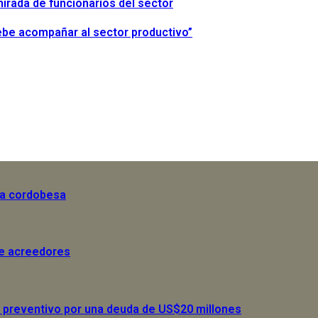
irada de funcionarios del sector
debe acompañar al sector productivo”
la cordobesa
de acreedores
 preventivo por una deuda de US$20 millones