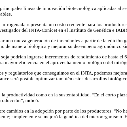
principales líneas de innovación biotecnológica aplicadas al se
ables.
n nitrogenada representa un costo creciente para los productores
investigador del INTA-Conicet en el Instituto de Genética e IA
lar una nueva generación de inoculantes a partir de la edición g
geno de manera biológica y mejorar su desempeño agronómico sin
soja podrían lograrse incrementos de rendimiento de hasta el 6
a mayor eficiencia en el aprovechamiento biológico del nitróg
icos y regulatorios que conseguimos en el INTA, podemos mejora
avance será posible optimizar también estos desarrollos biológic
n la productividad como en la sustentabilidad. “En el corto pl
producción”, indicó.
ere cambios en la adopción por parte de los productores. “No h
nte; simplemente se mejoró la genética del microorganismo. El