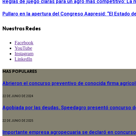
Reglas de juego claras para un agro más competitivo: La m
Pullaro en la apertura del Congreso Aapresid: “El Estado 
Nuestras Redes
Facebook
YouTube
Instagram
LinkedIn
MAS POPULARES
Abrieron el concurso preventivo de conocida firma agríco
22 DE JUNIO DE 2024
Agobiada por las deudas, Speedagro presentó concurso 
22 DE JUNIO DE 2025
Importante empresa agropecuaria se declaró en concurso