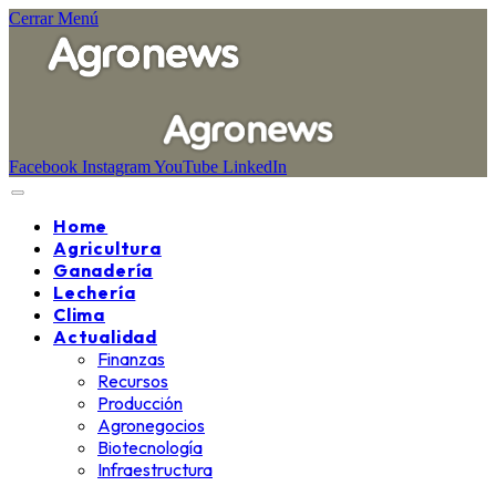
Cerrar Menú
Facebook
Instagram
YouTube
LinkedIn
Home
Agricultura
Ganadería
Lechería
Clima
Actualidad
Finanzas
Recursos
Producción
Agronegocios
Biotecnología
Infraestructura