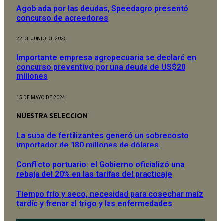
Agobiada por las deudas, Speedagro presentó
concurso de acreedores
22 DE JUNIO DE 2025
Importante empresa agropecuaria se declaró en
concurso preventivo por una deuda de US$20
millones
15 DE MAYO DE 2024
NUESTRA SELECCION
La suba de fertilizantes generó un sobrecosto
importador de 180 millones de dólares
Conflicto portuario: el Gobierno oficializó una
rebaja del 20% en las tarifas del practicaje
Tiempo frío y seco, necesidad para cosechar maíz
tardío y frenar al trigo y las enfermedades