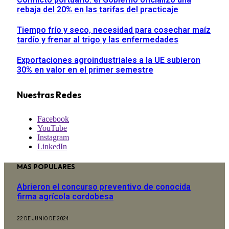
rebaja del 20% en las tarifas del practicaje
Tiempo frío y seco, necesidad para cosechar maíz
tardío y frenar al trigo y las enfermedades
Exportaciones agroindustriales a la UE subieron
30% en valor en el primer semestre
Nuestras Redes
Facebook
YouTube
Instagram
LinkedIn
MAS POPULARES
Abrieron el concurso preventivo de conocida
firma agrícola cordobesa
22 DE JUNIO DE 2024