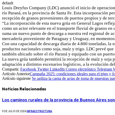
default
Louis Dreyfus Company (LDC) anunció el inicio de operacione
río Paraná, en la provincia de Santa Fe. Esta incorporación per
recepción de granos provenientes de puertos propios y de terc
“La incorporación de esta nueva grúa en General Lagos refleja
como un actor relevante en el transporte fluvial de granos en
suma un nuevo punto de descarga a nuestra red regional de ac
mercadería proveniente de Paraguay y Uruguay, en momentos d
Con una capacidad de descarga diaria de 4.800 toneladas, la nu
productos nacionales como soja, maíz y trigo. LDC prevé que u
también ubicado sobre el río Paraná y equipado con un puerto
La nueva grúa también permitirá la recepción de maíz y soja p
adaptación a distintos escenarios logísticos, a la evolución de
Compartir.
Facebook
Twitter
LinkedIn
Correo electrónico
Telegram
Artículo Anterior
Campaña 2025: condiciones ideales para el trigo y foc
Artículo siguiente
Se agiliza la carga de actas de toma de muestras pa
Noticias Relacionadas
Los caminos rurales de la provincia de Buenos Aires son
9 DE JULIO DE 2026
INFRAESTRUCTURA