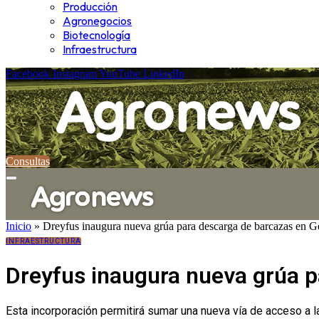
Producción
Agronegocios
Biotecnología
Infraestructura
Facebook
Instagram
YouTube
LinkedIn
Consultas
Inicio
»
Dreyfus inaugura nueva grúa para descarga de barcazas en G
INFRAESTRUCTURA
Dreyfus inaugura nueva grúa p
Esta incorporación permitirá sumar una nueva vía de acceso a l