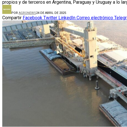
propios y de terceros en Argentina, Paraguay y Uruguay a lo lar
POR
AGRONEWS
24 DE ABRIL DE 2025
Compartir
Facebook
Twitter
LinkedIn
Correo electrónico
Teleg