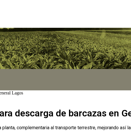
eneral Lagos
ara descarga de barcazas en G
a planta, complementaria al transporte terrestre, mejorando así 