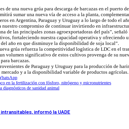
s de una nueva grúa para descarga de barcazas en el puerto de
mitirá sumar una nueva vía de acceso a la planta, complementaria
eros en Argentina, Paraguay y Uruguay a lo largo de todo el añ
 nuestro compromiso de continuar invirtiendo en infraestructur
 una de las principales zonas agroexportadoras del país”, señal
tivos, fortaleciendo nuestra capacidad operativa y ofreciendo 
el año en que disminuye la disponibilidad de soja local”.
eva grúa refuerza la competitividad logística de LDC en el trans
n volumen significativo de estos cultivos provenga de su nuevo
 para barcazas.
rovenientes de Paraguay y Uruguay para la producción de harina 
l mercado y a la disponibilidad variable de productos agrícolas.
WhatsApp
o en la fertilización con fósforo, nitrógeno y micronutrientes
ra diagnósticos de sanidad animal
 intransitables, informó la UADE