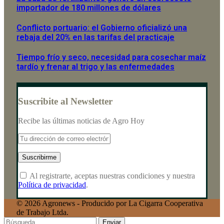
importador de 180 millones de dólares
Conflicto portuario: el Gobierno oficializó una
rebaja del 20% en las tarifas del practicaje
Tiempo frío y seco, necesidad para cosechar maíz
tardío y frenar al trigo y las enfermedades
Suscribite al Newsletter
Recibe las últimas noticias de Agro Hoy
Al registrarte, aceptas nuestras condiciones y nuestra
Política de privacidad
.
© 2026 Agronews - Producido por La Cigarra Cooperativa
de Trabajo Ltda.
Enviar