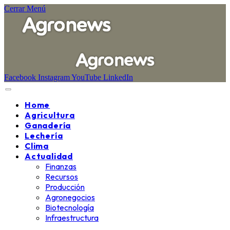
Cerrar Menú
Facebook
Instagram
YouTube
LinkedIn
Home
Agricultura
Ganadería
Lechería
Clima
Actualidad
Finanzas
Recursos
Producción
Agronegocios
Biotecnología
Infraestructura