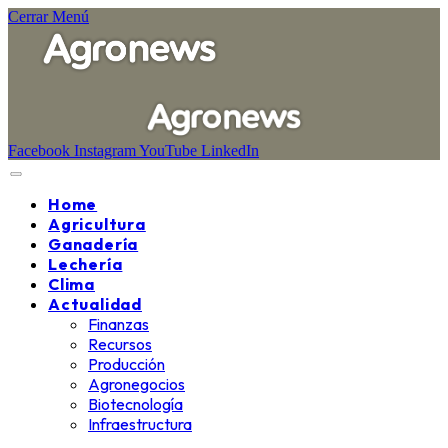
Cerrar Menú
Facebook
Instagram
YouTube
LinkedIn
Home
Agricultura
Ganadería
Lechería
Clima
Actualidad
Finanzas
Recursos
Producción
Agronegocios
Biotecnología
Infraestructura