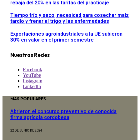
rebaja del 20% en las tarifas del practicaje
Tiempo frío y seco, necesidad para cosechar maíz
tardío y frenar al trigo y las enfermedades
Exportaciones agroindustriales a la UE subieron
30% en valor en el primer semestre
Nuestras Redes
Facebook
YouTube
Instagram
LinkedIn
MAS POPULARES
Abrieron el concurso preventivo de conocida
firma agrícola cordobesa
22 DE JUNIO DE 2024