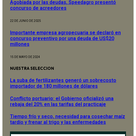
Agobiada por las deudas, Speedagro presentó
concurso de acreedores
22 DE JUNIO DE 2025
Importante empresa agropecuaria se declaró en
concurso preventivo por una deuda de US$20
millones
15 DE MAYO DE 2024
NUESTRA SELECCION
La suba de fertilizantes generó un sobrecosto
importador de 180 millones de dólares
Conflicto portuario: el Gobierno oficializó una
rebaja del 20% en las tarifas del practicaje
Tiempo frío y seco, necesidad para cosechar maíz
tardío y frenar al trigo y las enfermedades