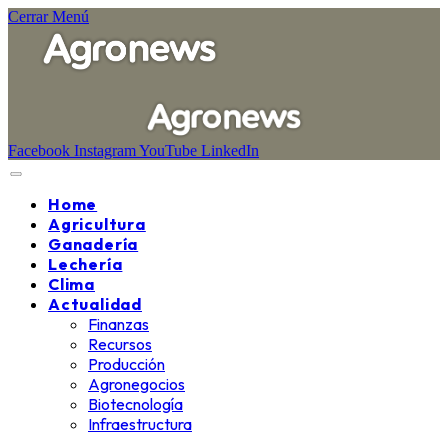
Cerrar Menú
Facebook
Instagram
YouTube
LinkedIn
Home
Agricultura
Ganadería
Lechería
Clima
Actualidad
Finanzas
Recursos
Producción
Agronegocios
Biotecnología
Infraestructura