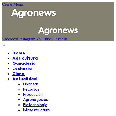
Cerrar Menú
Facebook
Instagram
YouTube
LinkedIn
Home
Agricultura
Ganadería
Lechería
Clima
Actualidad
Finanzas
Recursos
Producción
Agronegocios
Biotecnología
Infraestructura