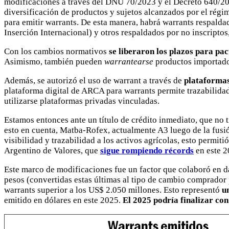
modificaciones a través del DNU 70/2023 y el Decreto 640/202
diversificación de productos y sujetos alcanzados por el régim
para emitir warrants. De esta manera, habrá warrants respalda
Inserción Internacional) y otros respaldados por no inscripto
Con los cambios normativos
se liberaron los plazos para pa
Asimismo, también pueden
warrantearse
productos importado
Además, se autorizó el uso de warrant a través de
plataformas
plataforma digital de ARCA para warrants permite trazabilidad
utilizarse plataformas privadas vinculadas.
Estamos entonces ante un título de crédito inmediato, que no 
esto en cuenta, Matba-Rofex, actualmente A3 luego de la fusi
visibilidad y trazabilidad a los activos agrícolas, esto permit
Argentino de Valores, que
sigue rompiendo récords
en este 2
Este marco de modificaciones fue un factor que colaboró en d
pesos (convertidas estas últimas al tipo de cambio comprado
warrants superior a los US$ 2.050 millones. Esto representó
u
emitido en dólares en este 2025.
El 2025 podría finalizar co