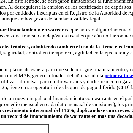
4. En este sentido, se derogaron limitaciones al funcionamient
en. Al desregularse la emisión de los certificados de depósitos
dos por entidades inscriptas en el Registro de la Autoridad de 
s, aunque ambos gozan de la misma validez legal.
ctar financiamiento en warrants
, que antes obligatoriamente d
s en zona franca o en depósitos fiscales que aún no fueron naci
 electrónicas, admitiendo también el uso de la firma electró
, seguridad, control en tiempo real, agilidad en la ejecución 
tiene plazos de espera para que se le otorgue financiamiento y
ón con el MAE, generó a finales del año pasado la
primera token
ió utilizar silobolsas para emitir warrants y darles uso como ga
025, tiene en su operatoria de cheques de pago diferido (CPD) 
arle un nuevo impulso al financiamiento con warrants en el paí
r promedio mensual en cada dato mensual de emisiones), los pr
n crecimiento interanual del 116%, duplicándose con creces
.
n un récord de financiamiento de warrants en más una década