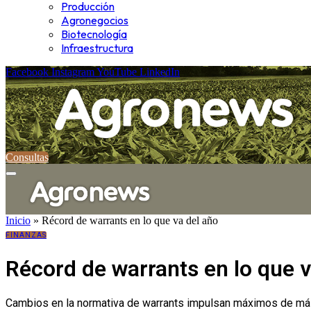
Producción
Agronegocios
Biotecnología
Infraestructura
Facebook
Instagram
YouTube
LinkedIn
Consultas
Inicio
»
Récord de warrants en lo que va del año
FINANZAS
Récord de warrants en lo que v
Cambios en la normativa de warrants impulsan máximos de más d