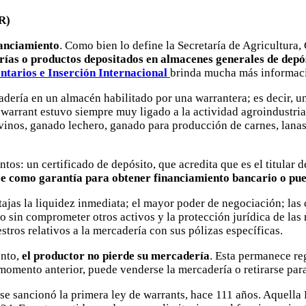
R)
anciamiento
. Como bien lo define la Secretaría de Agricultura,
rías o productos depositados en almacenes generales de depó
ntarios e Inserción Internacional
brinda mucha más informaci
adería en un almacén habilitado por una warrantera; es decir, 
 warrant estuvo siempre muy ligado a la actividad agroindustri
 vinos, ganado lechero, ganado para producción de carnes, lanas,
ntos: un certificado de depósito, que acredita que es el titular 
e como garantía para obtener financiamiento bancario o pue
tajas la liquidez inmediata; el mayor poder de negociación; las
jo sin comprometer otros activos y la protección jurídica de las
tros relativos a la mercadería con sus pólizas específicas.
ento,
el productor no pierde su mercadería
. Esta permanece re
momento anterior, puede venderse la mercadería o retirarse para
 se sancionó la primera ley de warrants, hace 111 años. Aquella 