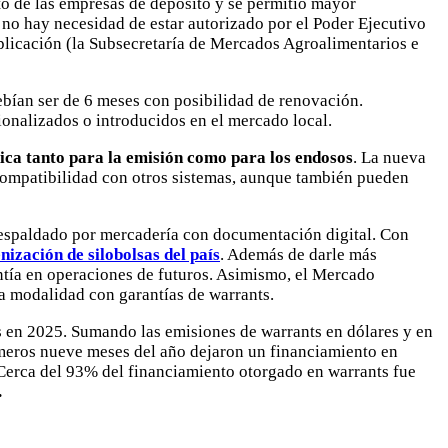
o de las empresas de depósito y se permitió mayor
, no hay necesidad de estar autorizado por el Poder Ejecutivo
Aplicación (la Subsecretaría de Mercados Agroalimentarios e
ebían ser de 6 meses con posibilidad de renovación.
onalizados o introducidos en el mercado local.
nica tanto para la emisión como para los endosos
. La nueva
y compatibilidad con otros sistemas, aunque también pueden
 respaldado por mercadería con documentación digital. Con
ización de silobolsas del país
. Además de darle más
rantía en operaciones de futuros. Asimismo, el Mercado
la modalidad con garantías de warrants.
s en 2025. Sumando las emisiones de warrants en dólares y en
imeros nueve meses del año dejaron un financiamiento en
 Cerca del 93% del financiamiento otorgado en warrants fue
.