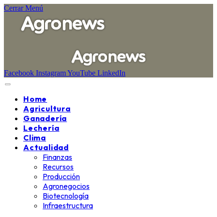
Cerrar Menú
Facebook
Instagram
YouTube
LinkedIn
Home
Agricultura
Ganadería
Lechería
Clima
Actualidad
Finanzas
Recursos
Producción
Agronegocios
Biotecnología
Infraestructura