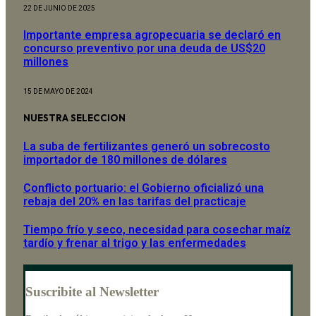
22 DE JUNIO DE 2025
Importante empresa agropecuaria se declaró en
concurso preventivo por una deuda de US$20
millones
15 DE MAYO DE 2024
NUESTRA SELECCION
La suba de fertilizantes generó un sobrecosto
importador de 180 millones de dólares
Conflicto portuario: el Gobierno oficializó una
rebaja del 20% en las tarifas del practicaje
Tiempo frío y seco, necesidad para cosechar maíz
tardío y frenar al trigo y las enfermedades
Suscribite al Newsletter