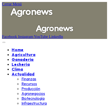
Cerrar Menú
Facebook
Instagram
YouTube
LinkedIn
Home
Agricultura
Ganadería
Lechería
Clima
Actualidad
Finanzas
Recursos
Producción
Agronegocios
Biotecnología
Infraestructura