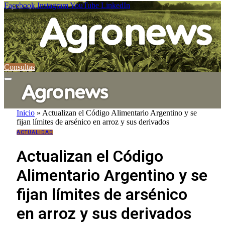
Facebook
Instagram
YouTube
LinkedIn
Consultas
Inicio
»
Actualizan el Código Alimentario Argentino y se
fijan límites de arsénico en arroz y sus derivados
ACTUALIDAD
Actualizan el Código
Alimentario Argentino y se
fijan límites de arsénico
en arroz y sus derivados