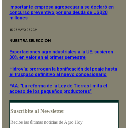
Importante empresa agropecuaria se declaró en
concurso preventivo por una deuda de US$20
millones
15 DE MAYO DE 2024
NUESTRA SELECCION
Exportaciones agroindustriales a la UE: subieron
30% en valor en el primer semestre
Hidrovía: prorrogan la bonificación del peaje hasta
el traspaso definitivo al nuevo concesionario
FAA: “La reforma de la Ley de Tierras limita el
acceso de los pequeños productores”
Suscribite al Newsletter
Recibe las últimas noticias de Agro Hoy