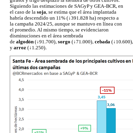
girasol y trigo desplazó la siembra de otros cultivos.
Siguiendo las estimaciones de SAGyP y GEA-BCR, en
el caso de la
soja
, se estima que el área implantada
habría descendido un 11% (↓391.828 ha) respecto a
la campaña 2024/25, aunque se mantuvo en línea con
el promedio. Al mismo tiempo, se evidenciaron
disminuciones en el área sembrada
de
algodón
(↓91.700),
sorgo
(↓71.000),
cebada
(↓10.600)
y
arroz
(↓1.250).