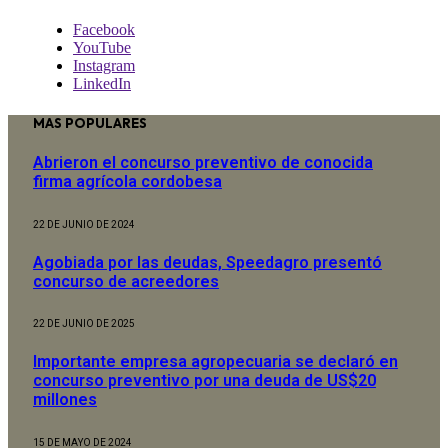
Facebook
YouTube
Instagram
LinkedIn
MAS POPULARES
Abrieron el concurso preventivo de conocida
firma agrícola cordobesa
22 DE JUNIO DE 2024
Agobiada por las deudas, Speedagro presentó
concurso de acreedores
22 DE JUNIO DE 2025
Importante empresa agropecuaria se declaró en
concurso preventivo por una deuda de US$20
millones
15 DE MAYO DE 2024