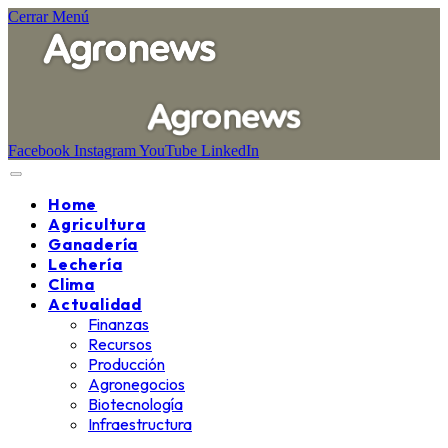
Cerrar Menú
Facebook
Instagram
YouTube
LinkedIn
Home
Agricultura
Ganadería
Lechería
Clima
Actualidad
Finanzas
Recursos
Producción
Agronegocios
Biotecnología
Infraestructura