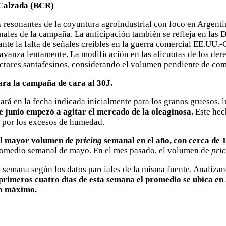
o Calzada (BCR)
esonantes de la coyuntura agroindustrial con foco en Argentina
ales de la campaña. La anticipación también se refleja en las 
 ante la falta de señales creíbles en la guerra comercial EE.UU.
 avanza lentamente. La modificación en las alícuotas de los der
uctores santafesinos, considerando el volumen pendiente de co
ra la campaña de cara al 30J.
nará en la fecha indicada inicialmente para los granos gruesos, 
de junio empezó a agitar el mercado de la oleaginosa.
Este hech
do por los excesos de humedad.
el mayor volumen de
pricing
semanal en el año, con cerca de 
romedio semanal de mayo. En el mes pasado, el volumen de
pri
 semana según los datos parciales de la misma fuente. Analiza
 primeros cuatro días de esta semana el promedio se ubica e
vo máximo.