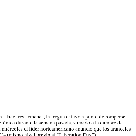
a
. Hace tres semanas, la tregua estuvo a punto de romperse
elefónica durante la semana pasada, sumado a la cumbre de
l miércoles el líder norteamericano anunció que los aranceles
0% (mismo nivel previo al “Liberation Day”).