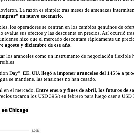
movieron. La razón es simple: tras meses de amenazas intermite
comprar” un nuevo escenario.
bles, los operadores se centran en los cambios genuinos de ofer
 evalúa sus efectos y las descuenta en precios. Así ocurrió tra
dounidense hizo que el mercado descontara rápidamente un prec
e agosto y diciembre de ese año.
lizar los aranceles como un instrumento de negociación flexibl
reíbles.
ation Day”,
EE. UU. llegó a imponer aranceles del 145% a prod
egua se mantiene, las tensiones no han cesado.
al en el mercado.
Entre enero y fines de abril, los futuros de 
recios tocaron los USD 395/t en febrero para luego caer a USD 3