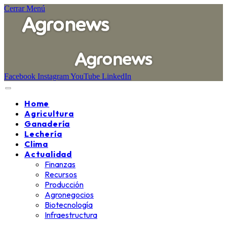
Cerrar Menú
Facebook
Instagram
YouTube
LinkedIn
Home
Agricultura
Ganadería
Lechería
Clima
Actualidad
Finanzas
Recursos
Producción
Agronegocios
Biotecnología
Infraestructura