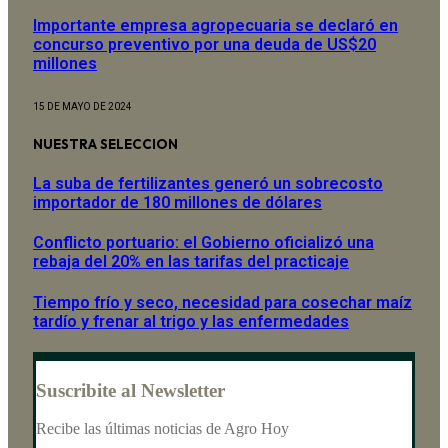
Importante empresa agropecuaria se declaró en
concurso preventivo por una deuda de US$20
millones
15 DE MAYO DE 2024
NUESTRA SELECCION
La suba de fertilizantes generó un sobrecosto
importador de 180 millones de dólares
Conflicto portuario: el Gobierno oficializó una
rebaja del 20% en las tarifas del practicaje
Tiempo frío y seco, necesidad para cosechar maíz
tardío y frenar al trigo y las enfermedades
Suscribite al Newsletter
Recibe las últimas noticias de Agro Hoy