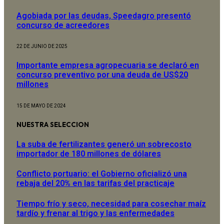
Agobiada por las deudas, Speedagro presentó
concurso de acreedores
22 DE JUNIO DE 2025
Importante empresa agropecuaria se declaró en
concurso preventivo por una deuda de US$20
millones
15 DE MAYO DE 2024
NUESTRA SELECCION
La suba de fertilizantes generó un sobrecosto
importador de 180 millones de dólares
Conflicto portuario: el Gobierno oficializó una
rebaja del 20% en las tarifas del practicaje
Tiempo frío y seco, necesidad para cosechar maíz
tardío y frenar al trigo y las enfermedades