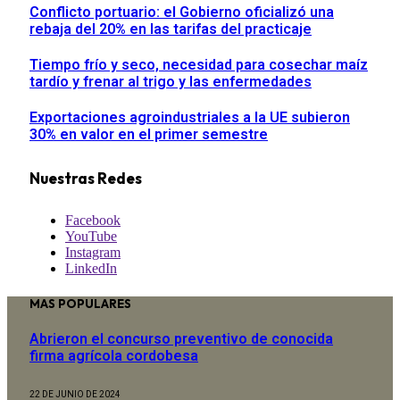
Conflicto portuario: el Gobierno oficializó una
rebaja del 20% en las tarifas del practicaje
Tiempo frío y seco, necesidad para cosechar maíz
tardío y frenar al trigo y las enfermedades
Exportaciones agroindustriales a la UE subieron
30% en valor en el primer semestre
Nuestras Redes
Facebook
YouTube
Instagram
LinkedIn
MAS POPULARES
Abrieron el concurso preventivo de conocida
firma agrícola cordobesa
22 DE JUNIO DE 2024