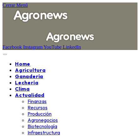
Cerrar Menú
Facebook
Instagram
YouTube
LinkedIn
Home
Agricultura
Ganadería
Lechería
Clima
Actualidad
Finanzas
Recursos
Producción
Agronegocios
Biotecnología
Infraestructura